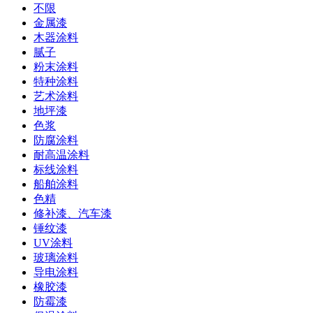
不限
金属漆
木器涂料
腻子
粉末涂料
特种涂料
艺术涂料
地坪漆
色浆
防腐涂料
耐高温涂料
标线涂料
船舶涂料
色精
修补漆、汽车漆
锤纹漆
UV涂料
玻璃涂料
导电涂料
橡胶漆
防霉漆