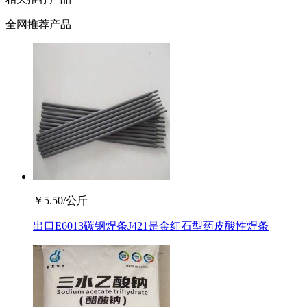
全网推荐产品
￥
5.50
/公斤
出口E6013碳钢焊条J421是金红石型药皮酸性焊条