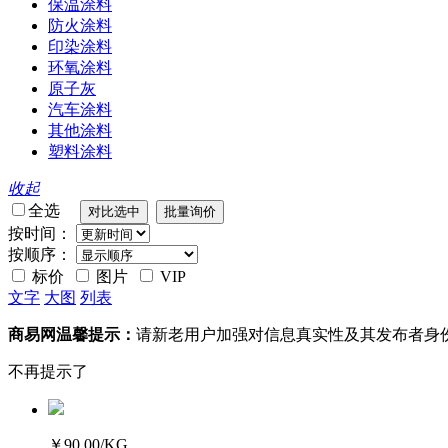
保温涂料
防火涂料
印染涂料
环氧涂料
原子灰
汽车涂料
其他涂料
塑料涂料
收起
全选
按时间：
按顺序：
标价
图片
VIP
文字
大图
列表
商易网温馨提示：
请新老用户加强对信息真实性及其发布者身
不再提示了
￥90.00
/KG