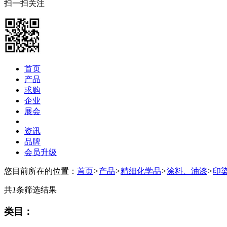
扫一扫关注
首页
产品
求购
企业
展会
资讯
品牌
会员升级
您目前所在的位置：
首页
>
产品
>
精细化学品
>
涂料、油漆
>
印
共
1
条筛选结果
类目：