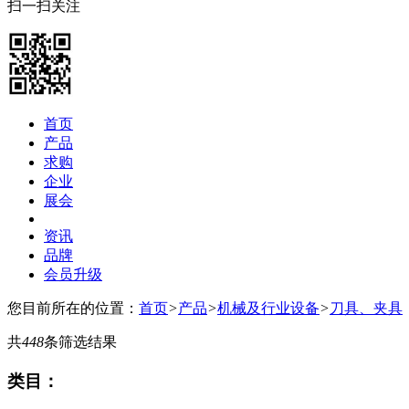
扫一扫关注
首页
产品
求购
企业
展会
资讯
品牌
会员升级
您目前所在的位置：
首页
>
产品
>
机械及行业设备
>
刀具、夹具
共
448
条筛选结果
类目：