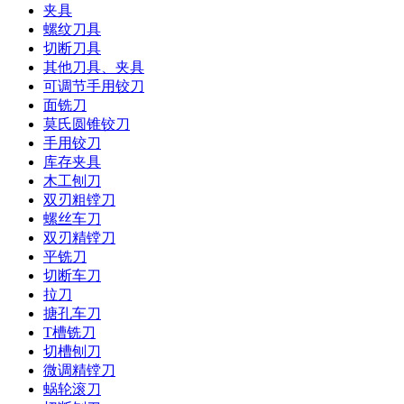
夹具
螺纹刀具
切断刀具
其他刀具、夹具
可调节手用铰刀
面铣刀
莫氏圆锥铰刀
手用铰刀
库存夹具
木工刨刀
双刃粗镗刀
螺丝车刀
双刃精镗刀
平铣刀
切断车刀
拉刀
搪孔车刀
T槽铣刀
切槽刨刀
微调精镗刀
蜗轮滚刀