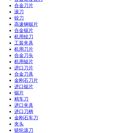
合金刀片
滚刀
铰刀
高速钢锯片
合金锯片
机用铰刀
工装夹具
机用刀片
合金刀头
机用锯片
进口刀片
合金刀具
金刚石刀片
进口锯片
锯片
精车刀
进口夹具
进口刀柄
金刚石车刀
夹头
链轮滚刀