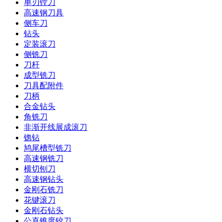
单刃镗刀
高速钢刀具
侧车刀
钻头
定装滚刀
侧铣刀
刀杆
成型铣刀
刀具配附件
刀柄
合金钻头
角铣刀
非渐开线展成滚刀
锪钻
鸠尾槽型铣刀
高速钢铣刀
横切刨刀
高速钢钻头
金刚石铣刀
花键滚刀
金刚石钻头
公直锥度铰刀