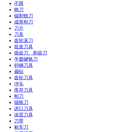
不限
铣刀
锯割铣刀
成形刨刀
刀片
刀具
齿轮滚刀
批发刀具
插齿刀、剃齿刀
半圆键铣刀
钨钢刀具
扁钻
齿轮刀具
冲头
库存刀具
刨刀
端铣刀
进口刀具
涂层刀具
刀带
粗车刀