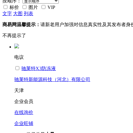
按顺序：
标价
图片
VIP
文字
大图
列表
商易网温馨提示：
请新老用户加强对信息真实性及其发布者身
不再提示了
电议
驰莱特X3防冻液
驰莱特新能源科技（河北）有限公司
天津
企业会员
在线询价
企业旺铺