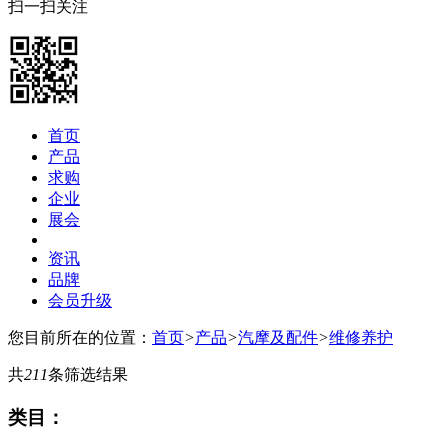
扫一扫关注
首页
产品
求购
企业
展会
资讯
品牌
会员升级
您目前所在的位置：
首页
>
产品
>
汽摩及配件
>
维修养护
共
211
条筛选结果
类目：