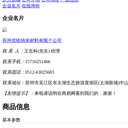
企业名片
在线询价
企业名片
苏州优锆纳米材料有限个公司
联 系 人：
王念科(先生) 经理
联系手机：
15716251466
联系固话：
0512-63025683
联系地址：
苏州市吴江区东太湖生态旅游度假区(太湖新城)中山北路
【友情提示】：
来电请说明在商易网看到我们的，谢谢！
商品信息
基本参数