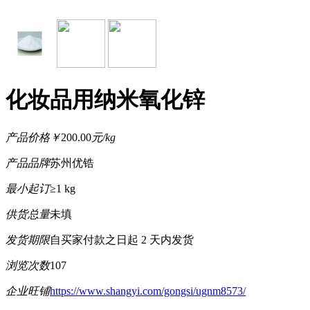
化妆品用纳米氧化锌
产品价格
￥
200.00
元/kg
产品品牌
苏州优锆
最小起订
≥1 kg
供货总量
未填
发货期限
自买家付款之日起
2
天内发货
浏览次数
107
企业旺铺
https://www.shangyi.com/gongsi/ugnm8573/