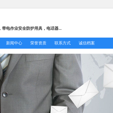
带电作业安全防护用具，电话器...
新闻中心
荣誉资质
联系方式
诚信档案