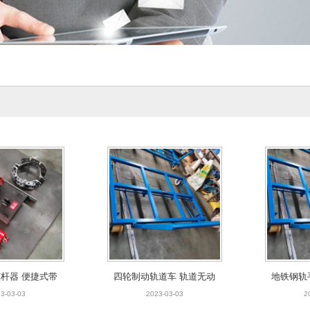
杆器 便捷式带
四轮制动轨道车 轨道无动
地铁钢轨
整杆器
力平板车 安全制动运行平
平板车 
3-03-03
2023-03-03
2