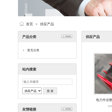
首页
供应产品
>
产品分类
供应产品
暂无分类
站内搜索
电力作业整
轮
202
友情链接