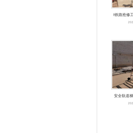
t铁路抢修
修登
202
安全轨道梯
接触
202