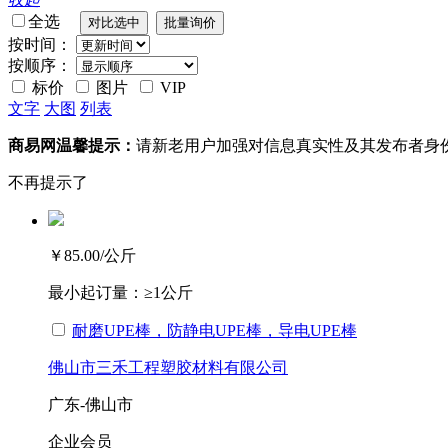
全选
按时间：
按顺序：
标价
图片
VIP
文字
大图
列表
商易网温馨提示：
请新老用户加强对信息真实性及其发布者身
不再提示了
￥85.00
/公斤
最小起订量：
≥1公斤
耐磨UPE棒，防静电UPE棒，导电UPE棒
佛山市三禾工程塑胶材料有限公司
广东-佛山市
企业会员