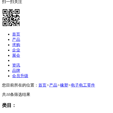
扫一扫关注
首页
产品
求购
企业
展会
资讯
品牌
会员升级
您目前所在的位置：
首页
>
产品
>
橡塑
>
电子电工零件
共
10
条筛选结果
类目：