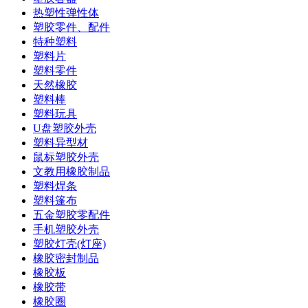
热塑性弹性体
塑胶零件、配件
特种塑料
塑料片
塑料零件
天然橡胶
塑料棒
塑料玩具
U盘塑胶外壳
塑料异型材
鼠标塑胶外壳
文教用橡胶制品
塑料焊条
塑料篷布
五金塑胶零配件
手机塑胶外壳
塑胶灯壳(灯座)
橡胶密封制品
橡胶板
橡胶带
橡胶圈