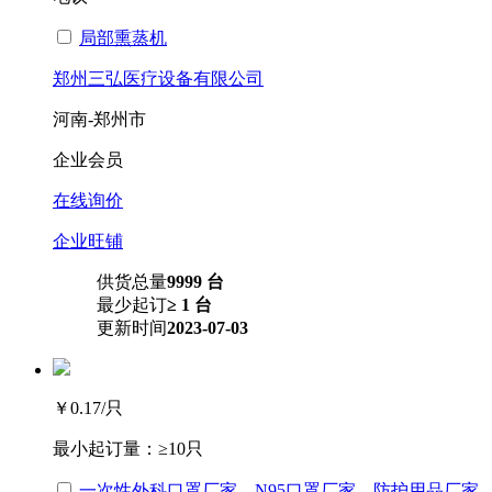
局部熏蒸机
郑州三弘医疗设备有限公司
河南-郑州市
企业会员
在线询价
企业旺铺
供货总量
9999 台
最少起订
≥ 1 台
更新时间
2023-07-03
￥0.17
/只
最小起订量：
≥10只
一次性外科口罩厂家，N95口罩厂家，防护用品厂家