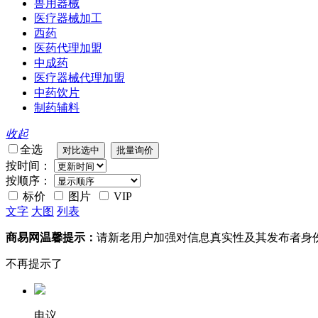
兽用器械
医疗器械加工
西药
医药代理加盟
中成药
医疗器械代理加盟
中药饮片
制药辅料
收起
全选
按时间：
按顺序：
标价
图片
VIP
文字
大图
列表
商易网温馨提示：
请新老用户加强对信息真实性及其发布者身
不再提示了
电议