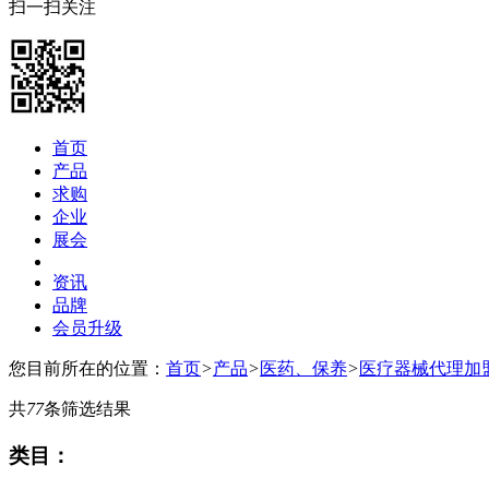
扫一扫关注
首页
产品
求购
企业
展会
资讯
品牌
会员升级
您目前所在的位置：
首页
>
产品
>
医药、保养
>
医疗器械代理加
共
77
条筛选结果
类目：