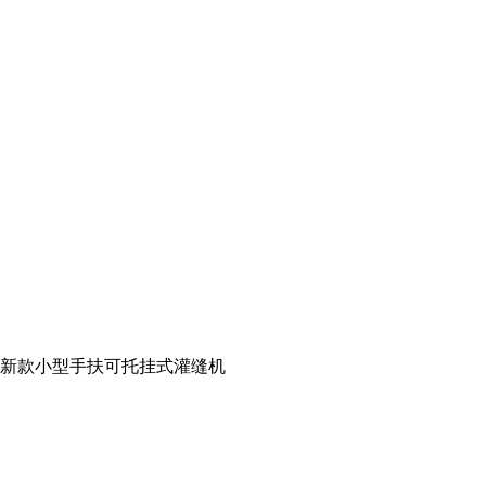
新款小型手扶可托挂式灌缝机