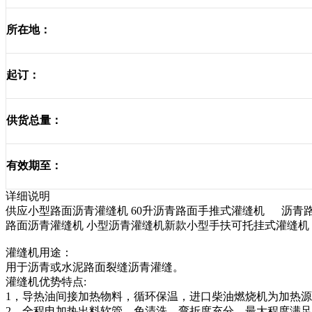
所在地：
起订：
供货总量：
有效期至：
详细说明
供应小型路面沥青灌缝机 60升沥青路面手推式灌缝机 沥青
路面沥青灌缝机 小型沥青灌缝机新款小型手扶可托挂式灌缝机
灌缝机用途：
用于沥青或水泥路面裂缝沥青灌缝。
灌缝机优势特点:
1，导热油间接加热物料，循环保温，进口柴油燃烧机为加热
2，全程电加热出料软管，免清洗，弯折度充分，最大程度满