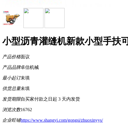
小型沥青灌缝机新款小型手扶
产品价格
面议
产品品牌
卓信机械
最小起订
未填
供货总量
未填
发货期限
自买家付款之日起
3
天内发货
浏览次数
16762
企业旺铺
https://www.shangyi.com/gongsi/zhuoxinyys/