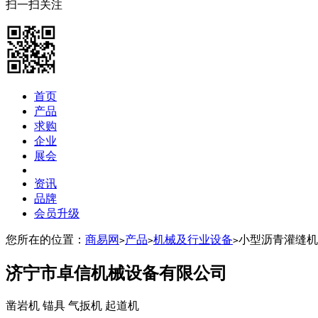
扫一扫关注
首页
产品
求购
企业
展会
资讯
品牌
会员升级
您所在的位置：
商易网
产品
机械及行业设备
小型沥青灌缝机
>
>
>
济宁市卓信机械设备有限公司
凿岩机 锚具 气扳机 起道机