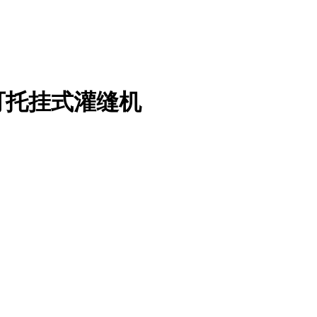
可托挂式灌缝机